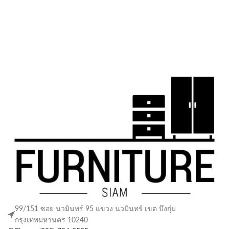
99/151 ซอย นวมินทร์ 95 แขวง นวมินทร์ เขต บึงกุ่ม
กรุงเทพมหานคร 10240