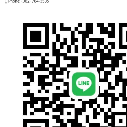
Phone: (082) 784-3535