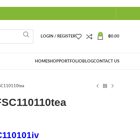
0
LOGIN / REGISTER
฿
0.00
HOME
SHOP
PORTFOLIO
BLOG
CONTACT US
ส FSC110110tea
ใส FSC110110tea
110101iv