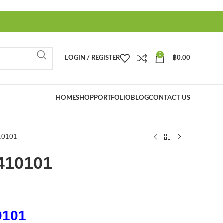
0
LOGIN / REGISTER
฿
0.00
HOME
SHOP
PORTFOLIO
BLOG
CONTACT US
C410101
SC410101
0101