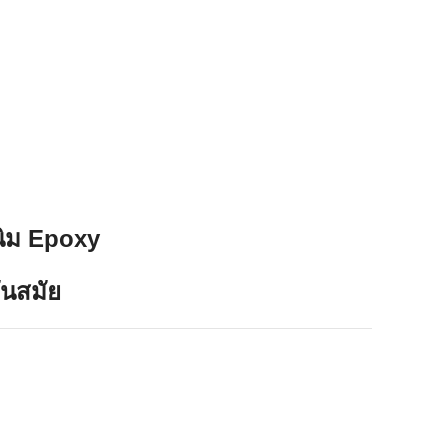
สนิม Epoxy
ันสมัย