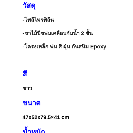
วัสดุ
-โพลีไพรพิลีน
-ขาไม้บีชพ่นเคลือบกันน้ำ 2 ชั้น
-โครงเหล็ก พ่น สี ฝุ่น กันสนิม Epoxy
สี
ขาว
ขนาด
47x52x79.5×41 cm
น้ำหนัก