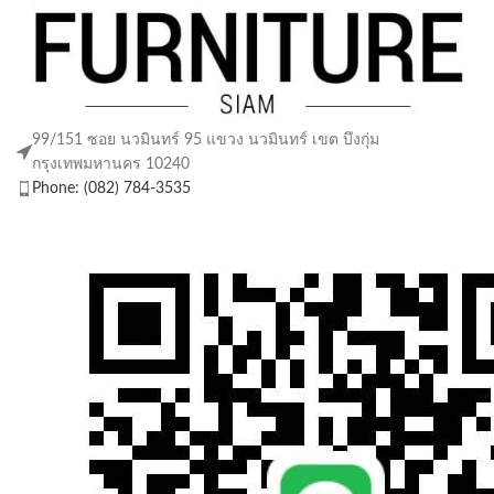
99/151 ซอย นวมินทร์ 95 แขวง นวมินทร์ เขต บึงกุ่ม
กรุงเทพมหานคร 10240
Phone: (082) 784-3535